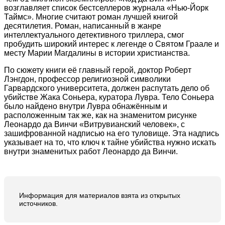
возглавляет список бестселлеров журнала «Нью-Йорк
Таймс». Многие считают роман лучшей книгой
десятилетия. Роман, написанный в жанре
интеллектуального детективного триллера, смог
пробудить широкий интерес к легенде о Святом Граале и
месту Марии Магдалины в истории христианства.
По сюжету книги её главный герой, доктор Роберт
Лэнгдон, профессор религиозной символики
Гарвардского университета, должен распутать дело об
убийстве Жака Соньера, куратора Лувра. Тело Соньера
было найдено внутри Лувра обнажённым и
расположенным так же, как на знаменитом рисунке
Леонардо да Винчи «Витрувианский человек», с
зашифрованной надписью на его туловище. Эта надпись
указывает на то, что ключ к тайне убийства нужно искать
внутри знаменитых работ Леонардо да Винчи.
Информация для материалов взята из открытых
источников.