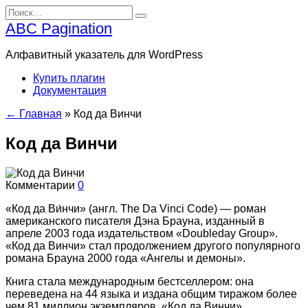
Перейти
Search
к
for:
ABC Pagination
содержанию
Алфавитный указатель для WordPress
Купить плагин
Документация
← Главная
»
Код да Винчи
Код да Винчи
Комментарии
0
«Код да Ви́нчи» (англ. The Da Vinci Code) — роман
американского писателя Дэна Брауна, изданный в
апреле 2003 года издательством «Doubleday Group».
«Код да Винчи» стал продолжением другого популярного
романа Брауна 2000 года «Ангелы и демоны».
Книга стала международным бестселлером: она
переведена на 44 языка и издана общим тиражом более
чем 81 миллион экземпляров. «Код да Винчи»