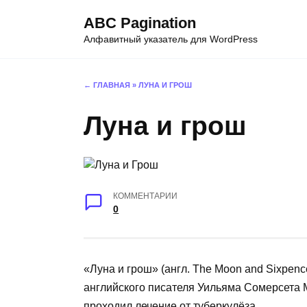
Перейти
ABC Pagination
к
Алфавитный указатель для WordPress
содержанию
← ГЛАВНАЯ
»
ЛУНА И ГРОШ
Луна и грош
КОММЕНТАРИИ
0
«Луна и грош» (англ. The Moon and Sixpen
английского писателя Уильяма Сомерсета 
проходил лечение от туберкулёза.