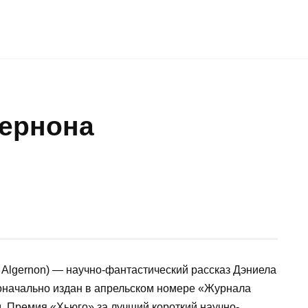
ернона
r Algernon) — научно-фантастический рассказ Дэниела
воначально издан в апрельском номере «Журнала
д. Премия «Хьюго» за лучший короткий научно-