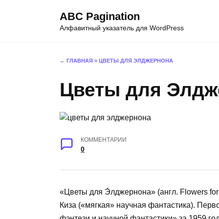
Перейти
ABC Pagination
к
Алфавитный указатель для WordPress
содержанию
← ГЛАВНАЯ
»
ЦВЕТЫ ДЛЯ ЭЛДЖЕРНОНА
Цветы для Элдж
КОММЕНТАРИИ
0
«Цветы для Э́лджернона» (англ. Flowers fo
Киза («мягкая» научная фантастика). Пер
фэнтези и научной фантастики» за 1959 го