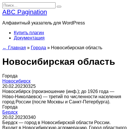
Перейти
Search
к
for:
ABC Pagination
содержанию
Алфавитный указатель для WordPress
Купить плагин
Документация
← Главная
»
Города
»
Новосибирская область
Новосибирская область
Города
Новосибирск
20.02.2023
0
325
Новосиби́рск (произношение (инф.); до 1926 года —
Но́во-Никола́евск) — третий по численности населения
город России (после Москвы и Санкт-Петербурга).
Города
Бердск
20.02.2023
0
340
Бердск — город в Новосибирской области России.
Входит в Новосибирскую агломерацию. Город областного