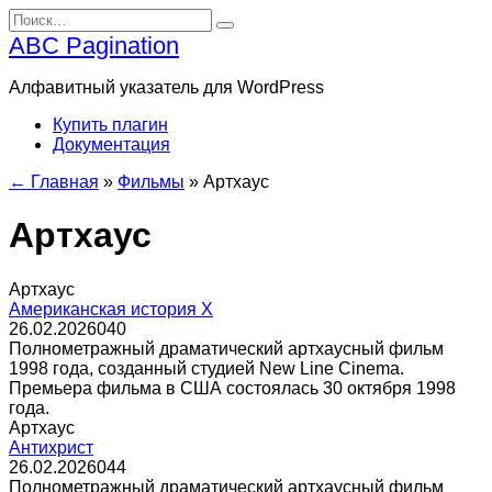
Перейти
Search
к
for:
ABC Pagination
содержанию
Алфавитный указатель для WordPress
Купить плагин
Документация
← Главная
»
Фильмы
»
Артхаус
Артхаус
Артхаус
Американская история X
26.02.2026
0
40
Полнометражный драматический артхаусный фильм
1998 года, созданный студией New Line Cinema.
Премьера фильма в США состоялась 30 октября 1998
года.
Артхаус
Антихрист
26.02.2026
0
44
Полнометражный драматический артхаусный фильм