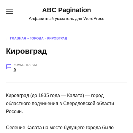
Перейти
ABC Pagination
к
содержанию
Алфавитный указатель для WordPress
← ГЛАВНАЯ
»
ГОРОДА
»
КИРОВГРАД
Кировград
КОММЕНТАРИИ
0
Кировгра́д (до 1935 года — Калата́) — город
областного подчинения в Свердловской области
России.
Селение Калата на месте будущего города было