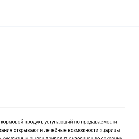
 кормовой продукт, уступающий по продаваемости
вания открывают и лечебные возможности «царицы
у кукурузных рылец приводит к увеличению секреции