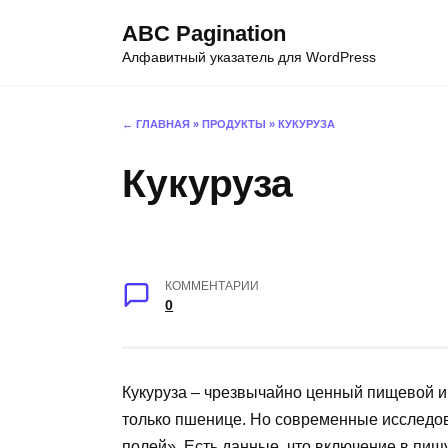
Перейти
ABC Pagination
к
Алфавитный указатель для WordPress
содержанию
← ГЛАВНАЯ
»
ПРОДУКТЫ
»
КУКУРУЗА
Кукуруза
КОММЕНТАРИИ
0
Кукуруза – чрезвычайно ценный пищевой и
только пшенице. Но современные исследо
полей». Есть данные, что включение в пищ