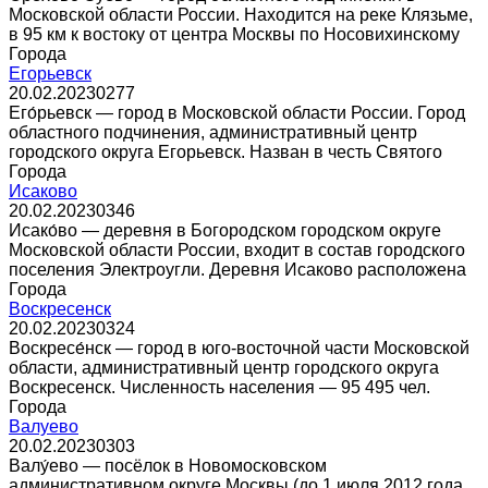
Московской области России. Находится на реке Клязьме,
в 95 км к востоку от центра Москвы по Носовихинскому
Города
Егорьевск
20.02.2023
0
277
Его́рьевск — город в Московской области России. Город
областного подчинения, административный центр
городского округа Егорьевск. Назван в честь Святого
Города
Исаково
20.02.2023
0
346
Исако́во — деревня в Богородском городском округе
Московской области России, входит в состав городского
поселения Электроугли. Деревня Исаково расположена
Города
Воскресенск
20.02.2023
0
324
Воскресе́нск — город в юго-восточной части Московской
области, административный центр городского округа
Воскресенск. Численность населения — 95 495 чел.
Города
Валуево
20.02.2023
0
303
Валу́ево — посёлок в Новомосковском
административном округе Москвы (до 1 июля 2012 года