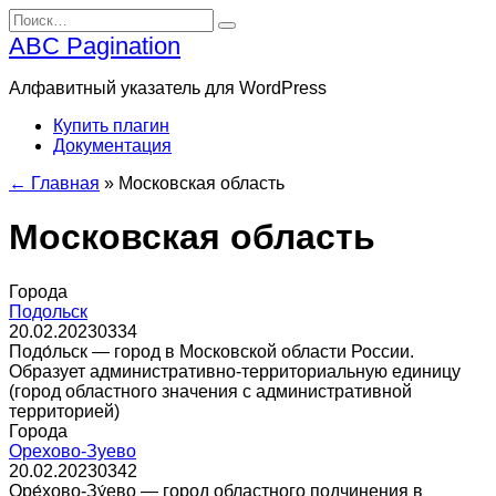
Перейти
Search
к
for:
ABC Pagination
содержанию
Алфавитный указатель для WordPress
Купить плагин
Документация
← Главная
»
Московская область
Московская область
Города
Подольск
20.02.2023
0
334
Подо́льск — город в Московской области России.
Образует административно-территориальную единицу
(город областного значения с административной
территорией)
Города
Орехово-Зуево
20.02.2023
0
342
Оре́хово-Зу́ево — город областного подчинения в