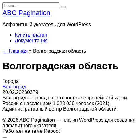
Перейти
Search
к
for:
ABC Pagination
содержанию
Алфавитный указатель для WordPress
Купить плагин
Документация
← Главная
»
Волгоградская область
Волгоградская область
Города
Волгоград
20.02.2023
0
379
Волгогра́д — город на юго-востоке европейской части
России с населением 1 028 036 человек (2021).
Административный центр Волгоградской области.
© 2026 ABC Pagination — плагин WordPress для создания
алфавитного указателя
Работает на теме
Reboot