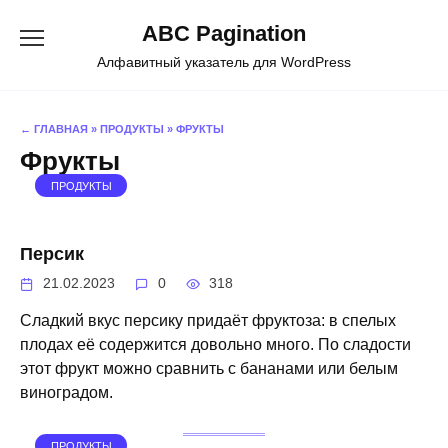
Перейти
ABC Pagination
к
содержанию
Алфавитный указатель для WordPress
← ГЛАВНАЯ
»
ПРОДУКТЫ
»
ФРУКТЫ
Фрукты
ПРОДУКТЫ
Персик
21.02.2023
0
318
Сладкий вкус персику придаёт фруктоза: в спелых
плодах её содержится довольно много. По сладости
этот фрукт можно сравнить с бананами или белым
виноградом.
ПРОДУКТЫ